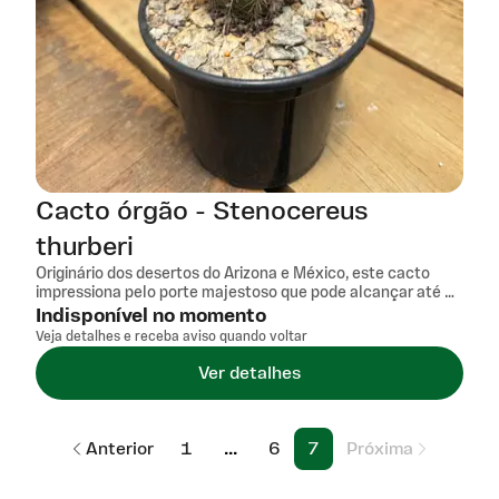
Cacto órgão - Stenocereus
thurberi
Originário dos desertos do Arizona e México, este cacto
impressiona pelo porte majestoso que pode alcançar até 8
metros de altura, formando uma silhueta escultural de
Indisponível no momento
múltiplos ramos verticais que lembram tubos de órgão.
Veja detalhes e receba aviso quando voltar
Suas hastes verde-vibrantes, adornadas com espinhos
cinza a negros, criam um contraste visual marcante que
Ver detalhes
valoriza qualquer coleção de suculentas. O grande
diferencial está nas flores brancas perfumadas que se
abrem à noite e permanecem abertas durante o dia
seguinte, seguidas por frutos vermelhos comestíveis
Anterior
1
...
6
7
Próxima
tradicionalmente apreciados por povos indígenas. Ideal
para quem busca uma peça de destaque com história