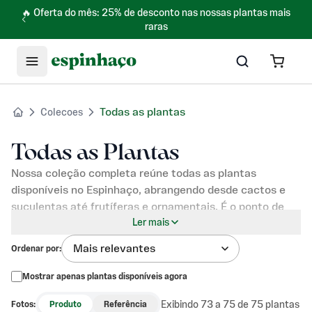
🔥 Oferta do mês: 25% de desconto nas nossas plantas mais
raras
Todas as plantas
Colecoes
Todas as Plantas
Nossa coleção completa reúne todas as plantas
disponíveis no Espinhaço, abrangendo desde cactos e
suculentas até frutíferas e ornamentais. É o ponto de
partida ideal para quem deseja explorar todas as opções
Ler mais
em um só lugar, seja para encontrar espécies
Mais relevantes
Ordenar por
:
específicas ou simplesmente conhecer o que há de mais
recente em nosso viveiro.
Mostrar apenas plantas disponíveis agora
Cada planta que oferecemos é cultivada 100% por nós,
Exibindo 73 a 75 de 75 plantas
Fotos:
Produto
Referência