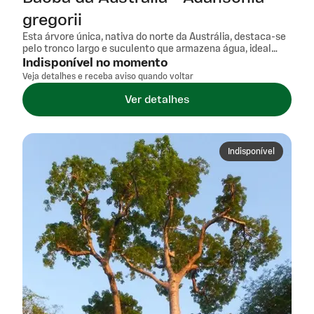
gregorii
Esta árvore única, nativa do norte da Austrália, destaca-se
pelo tronco largo e suculento que armazena água, ideal
para ambientes secos. Suas flores brancas e vistosas
Indisponível no momento
florescem à noite, criando um charme especial. Além de sua
Veja detalhes e receba aviso quando voltar
beleza exótica, oferece frutos ricos em vitamina C e folhas
nutritivas, tornando-a uma escolha fascinante para quem
Ver detalhes
busca uma planta com história e resistência. Fácil de cuidar,
adapta-se bem a solos arenosos e exige sol pleno, sendo
perfeita para jardins que valorizam espécies raras e
marcantes.
Indisponível