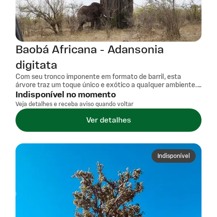
Baobá Africana - Adansonia
digitata
Com seu tronco imponente em formato de barril, esta
árvore traz um toque único e exótico a qualquer ambiente.
Sua capacidade de armazenar água no tronco permite uma
Indisponível no momento
resistência surpreendente a períodos de seca, facilitando o
Veja detalhes e receba aviso quando voltar
cultivo em climas mais secos e solos pobres. Além da
beleza singular, o Baobá Africano tem valor cultural e
Ver detalhes
ecológico, sendo símbolo de longevidade e resistência.
Ideal para quem busca uma planta marcante, que une
história, funcionalidade e facilidade de manutenção.
Indisponível