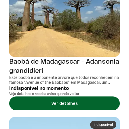
Baobá de Madagascar - Adansonia
grandidieri
Este baobá é a imponente árvore que todos reconhecem na
famosa “Avenue of the Baobabs” em Madagascar, um
símbolo vivo da paisagem única da ilha. Seu tronco robusto
Indisponível no momento
e cilíndrico, com casca avermelhada e textura lisa,
Veja detalhes e receba aviso quando voltar
destaca-se pela capacidade de armazenar água, conferindo
resistência a períodos secos. Suas folhas azul-
Ver detalhes
esverdeadas, cobertas por delicados pelos, são exclusivas
dessa espécie, conferindo um visual raro e sofisticado. Além
de ser uma peça impressionante para colecionadores, traz a
história e a beleza da “mãe da floresta” para seu ambiente,
Indisponível
unindo imponência e significado ecológico.