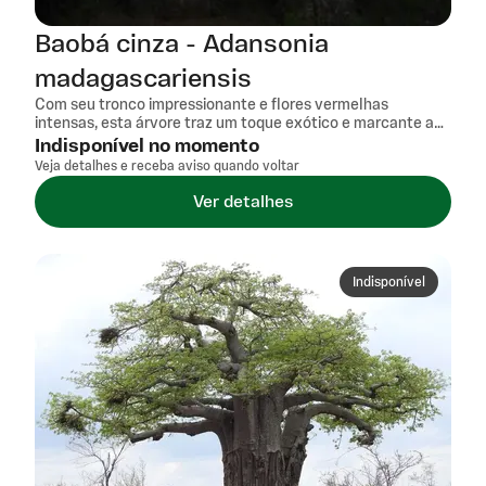
Baobá cinza - Adansonia
madagascariensis
Com seu tronco impressionante e flores vermelhas
intensas, esta árvore traz um toque exótico e marcante a
qualquer ambiente. Adaptada a solos bem drenados e
Indisponível no momento
ambientes com bastante sol, é ideal para quem busca uma
Veja detalhes e receba aviso quando voltar
planta resistente e visualmente impactante. Além disso,
sua raridade e origem exclusiva de Madagascar conferem
Ver detalhes
exclusividade ao cultivo. A presença do baobá cinza
enriquece jardins e espaços abertos com sua estrutura
robusta e beleza singular, destacando-se entre outras
espécies do gênero. Sua floração vibrante atrai olhares e
Indisponível
valoriza o paisagismo, oferecendo uma experiência visual
única para apaixonados por plantas.