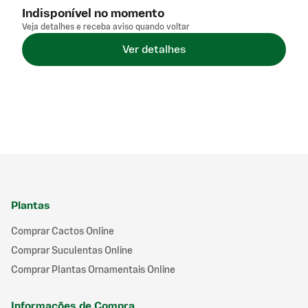
Madagascar. A capacidade de adaptação a climas secos e
Indisponível no momento
solos calcários torna o cultivo viável em regiões de sol
intenso, valorizando espaços externos com um toque
Veja detalhes e receba aviso quando voltar
exótico e natural. Além do visual impressionante, o Baobá
Ver detalhes
Zá possui frutos com polpa comestível e sementes ricas em
óleo, o que evidencia sua multifuncionalidade e conexão
com usos tradicionais. Sua folhagem e flores atraem a
atenção, tornando-o uma escolha especial para quem
busca aliar estética e resistência em uma planta de grande
porte e personalidade marcante.
Plantas
Comprar Cactos Online
Comprar Suculentas Online
Comprar Plantas Ornamentais Online
Informações de Compra