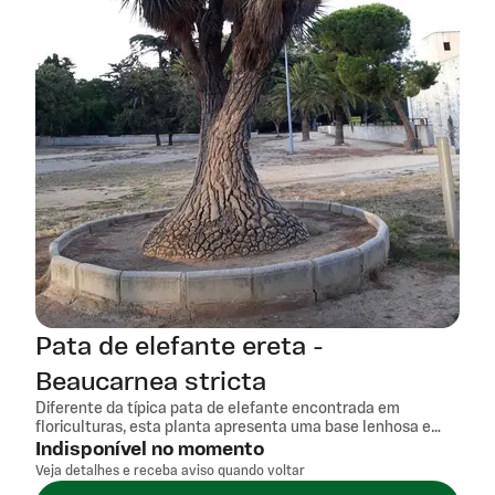
Pata de elefante ereta -
Beaucarnea stricta
Diferente da típica pata de elefante encontrada em
floriculturas, esta planta apresenta uma base lenhosa e
conical imponente, com folhas rígidas e eretas em tom
Indisponível no momento
azul-esverdeado que conferem um visual escultural e
Veja detalhes e receba aviso quando voltar
sofisticado. Seu porte alto e estrutura única a tornam um