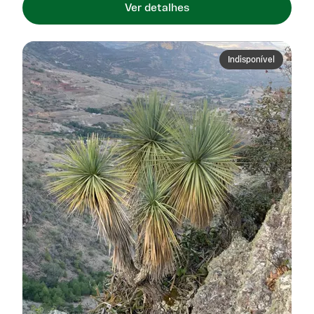
destaque em qualquer ambiente. Além da beleza marcante,
Ver detalhes
é uma escolha resistente e prática, adaptando-se bem a
locais com muita luz e solo bem drenado. Ideal para quem
quer uma planta ornamental com presença forte e
personalidade singular, que foge do comum e agrega valor
Indisponível
ao seu espaço.