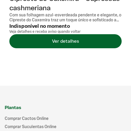
cashmeriana
Com sua folhagem azul-esverdeada pendente e elegante, o
Cipreste do Caxemira traz um toque único e sofisticado a
qualquer jardim ou espaço verde. Sua forma cônica alta e
Indisponível no momento
os galhos que se curvam delicadamente conferem um
Veja detalhes e receba aviso quando voltar
visual ornamental que se destaca entre as coníferas. Ideal
para quem busca uma árvore de grande porte com
Ver detalhes
presença marcante, essa espécie adapta-se bem a climas
amenos e solos bem drenados, oferecendo facilidade de
cultivo em ambientes adequados. Sua beleza singular é
perfeita para projetos paisagísticos que valorizam a
elegância natural.
Plantas
Comprar Cactos Online
Comprar Suculentas Online