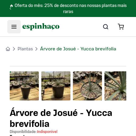
🔥 Oferta do mês: 25% de desconto nas nossas plantas mais
raras
Árvore de Josué - Yucca brevifolia
Plantas
Product images gallery. Use arrow keys or click to navi
Árvore de Josué - Yucca
brevifolia
Disponibilidade:
Indisponível