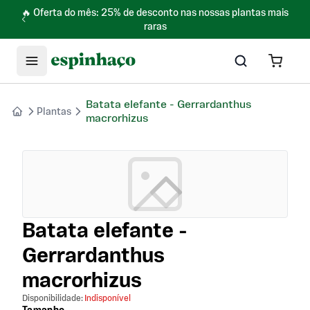
🔥 Oferta do mês: 25% de desconto nas nossas plantas mais
raras
Batata elefante - Gerrardanthus
Plantas
macrorhizus
Batata elefante -
Gerrardanthus
macrorhizus
Disponibilidade:
Indisponível