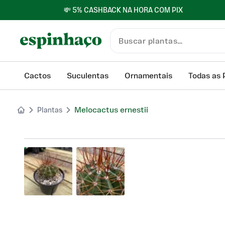
💸 5% CASHBACK NA HORA COM PIX
Cactos
Suculentas
Ornamentais
Todas as 
Melocactus ernestii
Plantas
Product images gallery. Use arrow keys or click to na