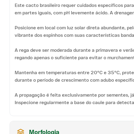
Este cacto brasileiro requer cuidados específicos pa
em partes iguais, com pH levemente ácido. A drenagem 
Posicione em local com luz solar direta abundante, pe
vibrante dos espinhos com suas características band
A rega deve ser moderada durante a primavera e verão
regando apenas o suficiente para evitar o murchamento
Mantenha em temperaturas entre 20°C e 35°C, protegen
durante o período de crescimento com adubo específi
A propagação é feita exclusivamente por sementes, já 
Inspecione regularmente a base do caule para detecta
Morfologia