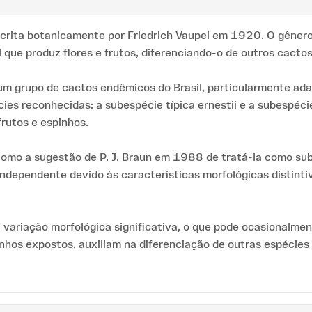
scrita botanicamente por Friedrich Vaupel em 1920. O gênero
 que produz flores e frutos, diferenciando-o de outros cactos
e um grupo de cactos endêmicos do Brasil, particularmente ada
s reconhecidas: a subespécie típica ernestii e a subespécie 
frutos e espinhos.
como a sugestão de P. J. Braun em 1988 de tratá-la como su
ndependente devido às características morfológicas distinti
variação morfológica significativa, o que pode ocasionalmen
pinhos expostos, auxiliam na diferenciação de outras espéci