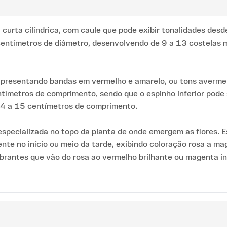
curta cilíndrica, com caule que pode exibir tonalidades desd
 centímetros de diâmetro, desenvolvendo de 9 a 13 costelas
apresentando bandas em vermelho e amarelo, ou tons averme
ntímetros de comprimento, sendo que o espinho inferior pod
m 4 a 15 centímetros de comprimento.
a especializada no topo da planta de onde emergem as flores. 
nte no início ou meio da tarde, exibindo coloração rosa a m
brantes que vão do rosa ao vermelho brilhante ou magenta i