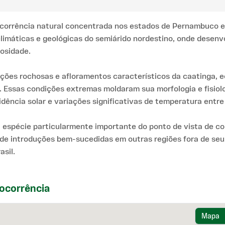
ocorrência natural concentrada nos estados de Pernambuco e B
climáticas e geológicas do semiárido nordestino, onde desenv
nosidade.
ações rochosas e afloramentos característicos da caatinga,
Essas condições extremas moldaram sua morfologia e fisiol
dência solar e variações significativas de temperatura entre 
esta espécie particularmente importante do ponto de vista de 
s de introduções bem-sucedidas em outras regiões fora de seu
sil.
ocorrência
Mapa