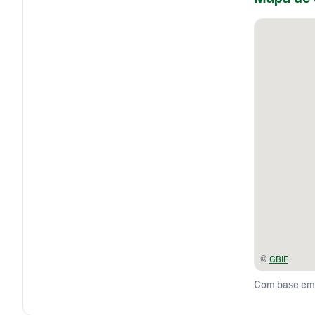
©
GBIF
Com base em 