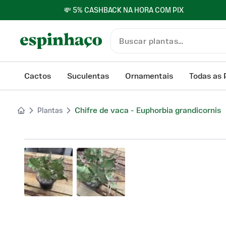
💸 5% CASHBACK NA HORA COM PIX
Cactos
Suculentas
Ornamentais
Todas as 
Chifre de vaca - Euphorbia grandicornis
Plantas
Product images gallery. Use arrow keys or click to na