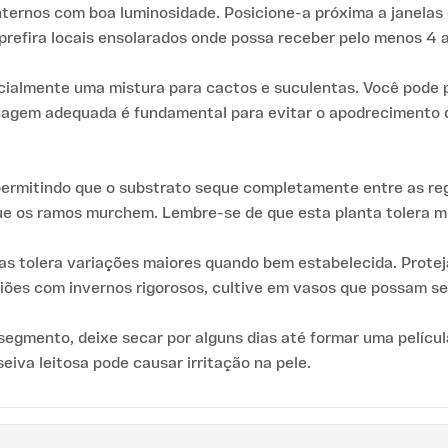
ernos com boa luminosidade. Posicione-a próxima a janelas q
prefira locais ensolarados onde possa receber pelo menos 4 a 
ialmente uma mistura para cactos e suculentas. Você pode p
drenagem adequada é fundamental para evitar o apodrecimento 
rmitindo que o substrato seque completamente entre as reg
que os ramos murchem. Lembre-se de que esta planta tolera m
s tolera variações maiores quando bem estabelecida. Protej
ões com invernos rigorosos, cultive em vasos que possam se
segmento, deixe secar por alguns dias até formar uma películ
eiva leitosa pode causar irritação na pele.