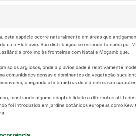
rica, esta espécie ocorre naturalmente em áreas que antigam
 Ndumu e Hluhluwe. Sua distribuição se estende também por M
uazilândia próximo às fronteiras com Natal e Moçambique.
com solos argilosos, onde a pluviosidade é relativamente mod
orma comunidades densas e dominantes de vegetação suculent
esenvolve, chegando até 5 metros de diâmetro, são caracter
, mostrando alguma adaptabilidade a diferentes altitudes d
quando foi introduzida em jardins botânicos europeus como 
na.
ocorrência