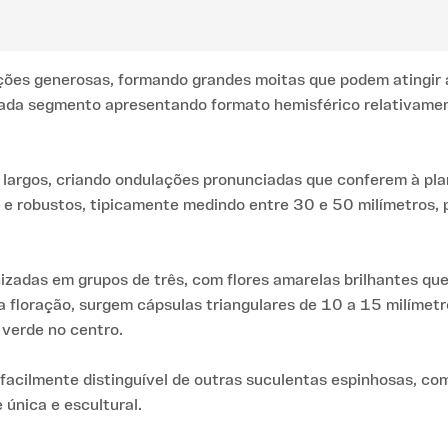
rções generosas, formando grandes moitas que podem atingir 
da segmento apresentando formato hemisférico relativament
 largos, criando ondulações pronunciadas que conferem à pl
 e robustos, tipicamente medindo entre 30 e 50 milímetros,
nizadas em grupos de três, com flores amarelas brilhantes 
 a floração, surgem cápsulas triangulares de 10 a 15 milímetro
 verde no centro.
facilmente distinguível de outras suculentas espinhosas, co
única e escultural.