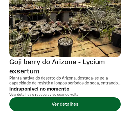
Goji berry do Arizona - Lycium
exsertum
Planta nativa do deserto do Arizona, destaca-se pela
capacidade de resistir a longos períodos de seca, entrando
em dormência e rebrotando rapidamente após as chuvas.
Indisponível no momento
Suas flores lavanda e bagas vermelhas atraem aves,
Veja detalhes e receba aviso quando voltar
conferindo vida e cor a jardins secos. Ideal para quem busca
uma planta rústica, de baixa manutenção e adaptada a
Ver detalhes
climas áridos.